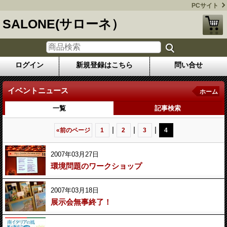
PCサイト
SALONE(サローネ）
ログイン
新規登録はこちら
問い合せ
イベントニュース
ホーム
一覧
記事検索
|
|
|
«
前のページ
1
2
3
4
2007年03月27日
環境問題のワークショップ
2007年03月18日
展示会無事終了！