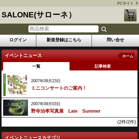
PCサイト
SALONE(サローネ）
ログイン
新規登録はこちら
問い合せ
イベントニュース
ホーム
一覧
記事検索
2007年09月23日
ミニコンサートのご案内！
2007年09月03日
野寺治孝写真展 Late Summer
(2件/2件)
イベントニュースカテゴリ