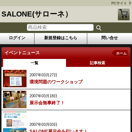
PCサイト
SALONE(サローネ）
ログイン
新規登録はこちら
問い合せ
イベントニュース
ホーム
一覧
記事検索
2007年03月27日
環境問題のワークショップ
2007年03月18日
展示会無事終了！
2007年03月03日
SALONE展示会を行います！