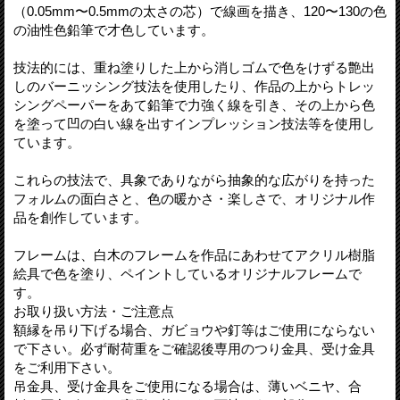
（0.05mm〜0.5mmの太さの芯）で線画を描き、120〜130の色
の油性色鉛筆で才色しています。
技法的には、重ね塗りした上から消しゴムで色をけずる艶出
しのバーニッシング技法を使用したり、作品の上からトレッ
シングペーパーをあて鉛筆で力強く線を引き、その上から色
を塗って凹の白い線を出すインプレッション技法等を使用し
ています。
これらの技法で、具象でありながら抽象的な広がりを持った
フォルムの面白さと、色の暖かさ・楽しさで、オリジナル作
品を創作しています。
フレームは、白木のフレームを作品にあわせてアクリル樹脂
絵具で色を塗り、ペイントしているオリジナルフレームで
す。
お取り扱い方法・ご注意点
額縁を吊り下げる場合、ガビョウや釘等はご使用にならない
で下さい。必ず耐荷重をご確認後専用のつり金具、受け金具
をご利用下さい。
吊金具、受け金具をご使用になる場合は、薄いベニヤ、合