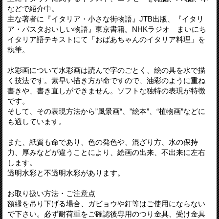
などで紹介中。
主な著者に『イタリア・小さな街物語』JTB出版、『イタリ
ア・パスタおいしい物語』東京書籍。NHKラジオ まいにち
イタリア語テキストにて「おばあちゃんのイタリア料理」を
執筆。
水彩画について水彩画は読んで字のごとく、絵の具を水で描
く技法です。素早い描き方が命ですので、油彩のように重ね
書きや、書き直しができません。ソフトな独特の表現が特徴
です。
そして、その表現方法から”風景画“、”絵本”、“植物画”などに
も適しています。
また、紙質も命であり、色の発色や、混ざり方、水の保持
力、厚みなどが違うことにより、絵画の出来、不出来に左右
します。
透明水彩と不透明水彩があります。
お取り扱い方法・ご注意点
額縁を吊り下げる場合、ガビョウや釘等はご使用にならない
で下さい。必ず耐荷重をご確認後専用のつり金具、受け金具