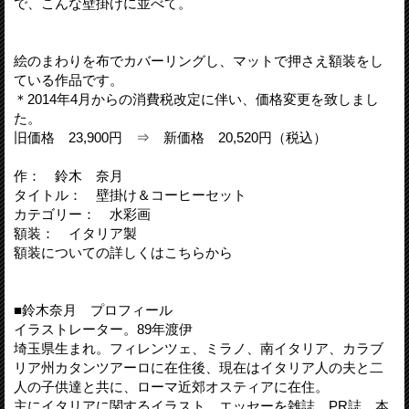
で、こんな壁掛けに並べて。
絵のまわりを布でカバーリングし、マットで押さえ額装をし
ている作品です。
＊2014年4月からの消費税改定に伴い、価格変更を致しまし
た。
旧価格 23,900円 ⇒ 新価格 20,520円（税込）
作： 鈴木 奈月
タイトル： 壁掛け＆コーヒーセット
カテゴリー： 水彩画
額装： イタリア製
額装についての詳しくはこちらから
■鈴木奈月 プロフィール
イラストレーター。89年渡伊
埼玉県生まれ。フィレンツェ、ミラノ、南イタリア、カラブ
リア州カタンツアーロに在住後、現在はイタリア人の夫と二
人の子供達と共に、ローマ近郊オスティアに在住。
主にイタリアに関するイラスト、エッセーを雑誌、PR誌、本