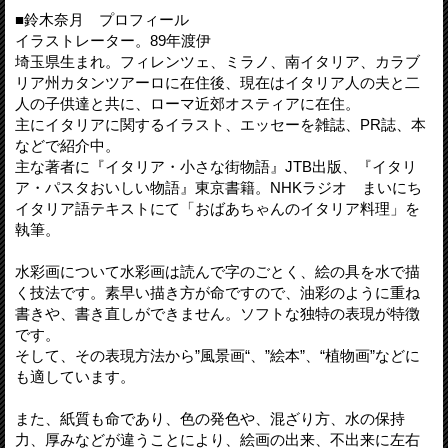
■鈴木奈月 プロフィール
イラストレーター。89年渡伊
埼玉県生まれ。フィレンツェ、ミラノ、南イタリア、カラブ
リア州カタンツアーロに在住後、現在はイタリア人の夫と二
人の子供達と共に、ローマ近郊オスティアに在住。
主にイタリアに関するイラスト、エッセーを雑誌、PR誌、本
などで紹介中。
主な著者に『イタリア・小さな街物語』JTB出版、『イタリ
ア・パスタおいしい物語』東京書籍。NHKラジオ まいにち
イタリア語テキストにて「おばあちゃんのイタリア料理」を
執筆。
水彩画について水彩画は読んで字のごとく、絵の具を水で描
く技法です。素早い描き方が命ですので、油彩のように重ね
書きや、書き直しができません。ソフトな独特の表現が特徴
です。
そして、その表現方法から”風景画“、”絵本”、“植物画”などに
も適しています。
また、紙質も命であり、色の発色や、混ざり方、水の保持
力、厚みなどが違うことにより、絵画の出来、不出来に左右