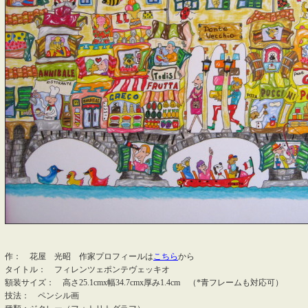
作： 花屋 光昭 作家プロフィールは
こちら
から
タイトル： フィレンツェポンテヴェッキオ
額装サイズ： 高さ25.1cmx幅34.7cmx厚み1.4cm （*青フレームも対応可）
技法： ペンシル画