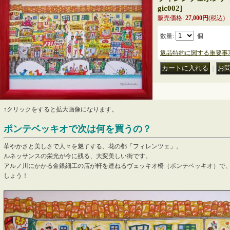
gic002
]
販売価格
:
27,000円
(税込)
数量
:
個
返品特約に関する重要事
｜
↑クリックをすると拡大画像になります。
ポンテベッキオで次は何を買うの？
華やかさと美しさで人々を魅了する、花の都「フィレンツェ」。
ルネッサンスの栄光が今に残る、大変美しい街です。
アルノ川にかかる金銀細工の店が軒を連ねるヴェッキオ橋（ポンテベッキオ）で
しょう！