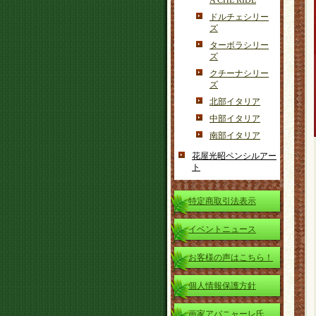
A CHE RIDE
ドルチェシリー
ズ
ターボラシリー
ズ
クチーナシリー
ズ
北部イタリア
中部イタリア
南部イタリア
花屋光昭ペンシルアー
ト
特定商取引法表示
イベントニュース
お客様の声はこちら！
個人情報保護方針
画家アバニャーレ氏