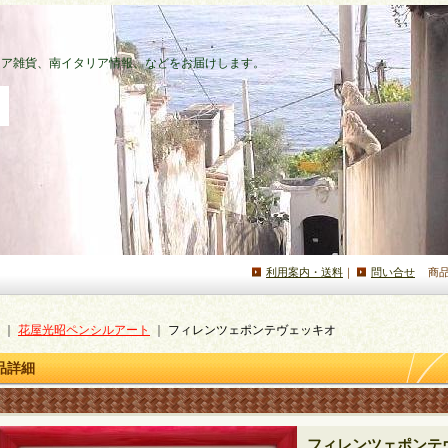
タリア雑貨、南イタリア情報、などをお届けします。
利用案内・送料
｜
問い合せ
商
｜
花屋光昭ペンシルアート
｜
フィレンツェポンテヴェッキオ
品詳細
フィレンツェポンテ