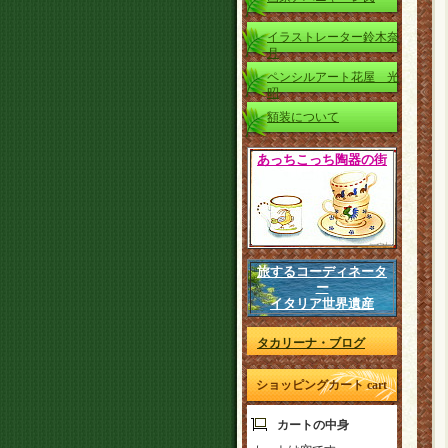
イラストレーター鈴木奈
月
ペンシルアート花屋 光
昭
額装について
あっちこっち陶器の街
旅するコーディネータ
ー
イタリア世界遺産
タカリーナ・ブログ
ショッピングカート cart
カートの中身