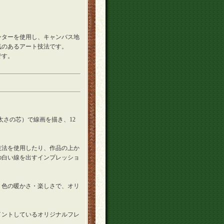
ンターを使用し、キャンバス地
気のあるアート技法です。
です。
mの太さの芯）で線画を描き、12
技法を使用したり、作品の上か
の白い線を出すインプレッショ
、色の暖かさ・楽しさで、オリ
イントしているオリジナルフレ