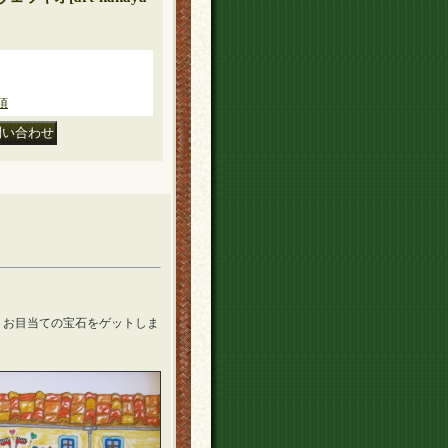
項
、お目当ての宝石をゲットしま