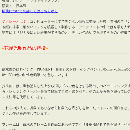
種類：ジクレー（フォトリトグラフ）
額装： 日本製
額装についての詳しくはこちらから
ジクレーとは？：
コンピューターにてでデジタル情報に交換した後、専用のプリ
や紙に非常に細かいインクを噴霧して製作する、アーティストの中では今最も人
非常にオリジナルに近い表現ができるのと、美しい色合いで再現できるのが特徴
花屋光昭作品の特徴
■
■
耐水性の顔料インク（PIGMENT INK）のドローイングペン（0.05mm〜0.5m
0〜130の色の油性色鉛筆で才色しています。
技法的には、重ね塗りした上から消しゴムで色をけずる艶出しのバーニッシング
らトレッシングペーパーをあて鉛筆で力強く線を引き、その上から色を塗って凹
ン技法等を使用しています。
これらの技法で、具象でありながら抽象的な広がりを持ったフォルムの面白さと
ジナル作品を創作しています。
フレームは、白木のフレームを作品にあわせてアクリル樹脂絵具で色を塗り、ペ