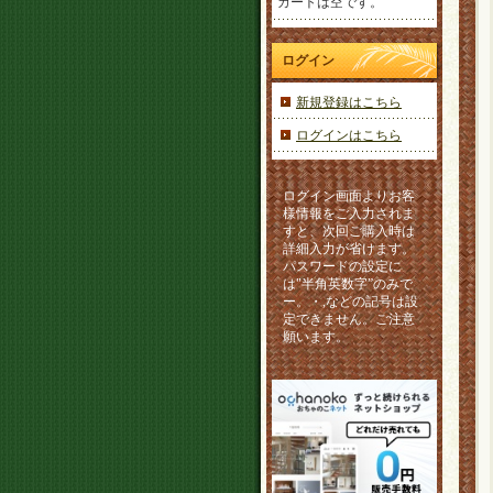
カートは空です。
ログイン
新規登録はこちら
ログインはこちら
ログイン画面よりお客
様情報をご入力されま
すと、次回ご購入時は
詳細入力が省けます。
パスワードの設定に
は"半角英数字”のみで
ー。・,などの記号は設
定できません。ご注意
願います。