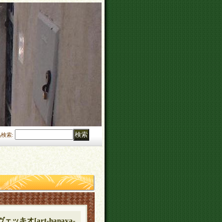
品検索
:
ヴェッキオ
[
art-hanaya-