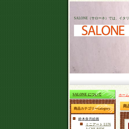
SALONE（サローネ）では、イ
SALONE について
ホーム
商
商品カテゴリーcategory
鈴木奈月絵画
ミニアート LUN