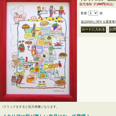
販売価格
:
27,000円
(税込)
数量
:
個
返品特約に関する重要事
｜
↑クリックをすると拡大画像になります。