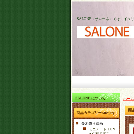
SALONE（サローネ）では、イ
SALONE について
ホーム
商
商品カテゴリーcategory
鈴木奈月絵画
ミニアート LUN