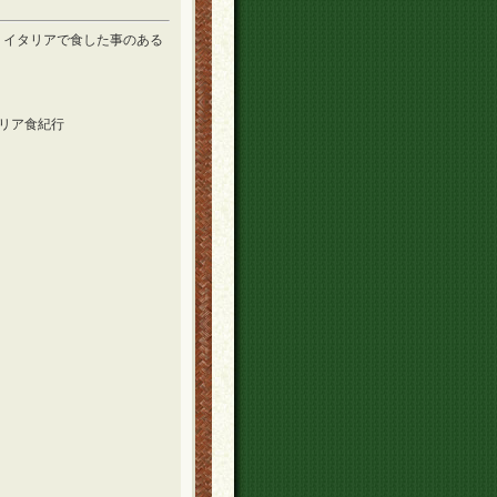
。イタリアで食した事のある
！
リア食紀行