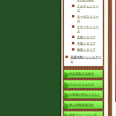
A CHE RIDE
ドルチェシリー
ズ
ターボラシリー
ズ
クチーナシリー
ズ
北部イタリア
中部イタリア
南部イタリア
花屋光昭ペンシルアー
ト
特定商取引法表示
イベントニュース
お客様の声はこちら！
個人情報保護方針
画家アバニャーレ氏