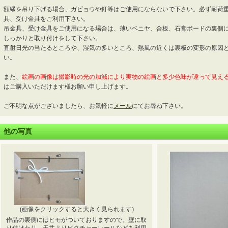
額縁を吊り下げる場合、ガビョウや釘等はご使用にならないで下さい。必ず耐荷
具、受け金具をご利用下さい。
吊金具、受け金具をご使用になる場合は、薄いベニヤ、合板、石膏ボードの裏側
しっかりと取り付けをして下さい。
直射日光の当たるところや、湿気の多いところ、熱風の近くは裏板の変形の原因
い。
また、
絵画の画像は撮影時の光の加減により実物の絵画と多少色味が違って見え
はご購入いただけます様お願い申し上げます。
ご不明な点がございましたら、お気軽に
メール
にてお尋ね下さい。
他の写真
(画像をクリックすると大きく見られます)
作品の裏側にはヒモがついておりますので、壁に取