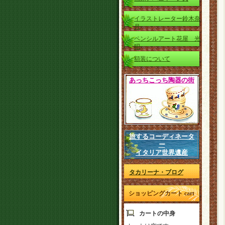
イラストレーター鈴木奈
月
ペンシルアート花屋 光
昭
額装について
あっちこっち陶器の街
旅するコーディネータ
ー
イタリア世界遺産
タカリーナ・ブログ
ショッピングカート cart
カートの中身