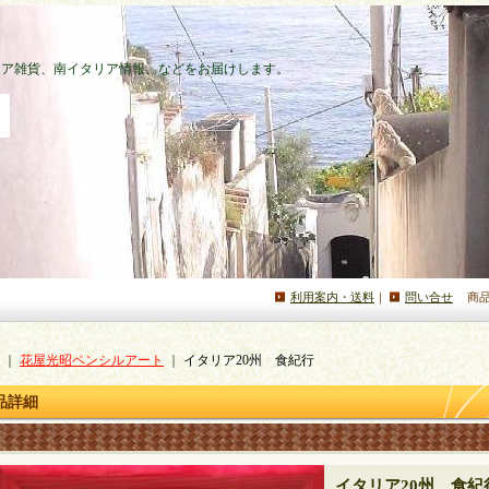
タリア雑貨、南イタリア情報、などをお届けします。
利用案内・送料
｜
問い合せ
商
｜
花屋光昭ペンシルアート
｜
イタリア20州 食紀行
品詳細
イタリア20州 食紀