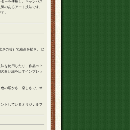
ンターを使用し、キャンバス
人気のあるアート技法です。
です。
mの太さの芯）で線画を描き、12
技法を使用したり、作品の上
凹の白い線を出すインプレッ
、色の暖かさ・楽しさで、オ
イントしているオリジナルフ