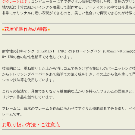
ジクレーとは？：
コンピューターにてでデジタル情報に交換した後、専用のプリ
地や紙に非常に細かいインクを噴霧して製作する、アーティストの中では今最も
非常にオリジナルに近い表現ができるのと、美しい色合いで再現できるのが特徴
花屋光昭作品の特徴
■
■
耐水性の顔料インク（PIGMENT INK）のドローイングペン（0.05mm〜0.5m
0〜130の色の油性色鉛筆で才色しています。
技法的には、重ね塗りした上から消しゴムで色をけずる艶出しのバーニッシング
からトレッシングペーパーをあて鉛筆で力強く線を引き、その上から色を塗って
ション技法等を使用しています。
これらの技法で、具象でありながら抽象的な広がりを持ったフォルムの面白さと
リジナル作品を創作しています。
フレームは、白木のフレームを作品にあわせてアクリル樹脂絵具で色を塗り、ペ
レームです。
お取り扱い方法・ご注意点