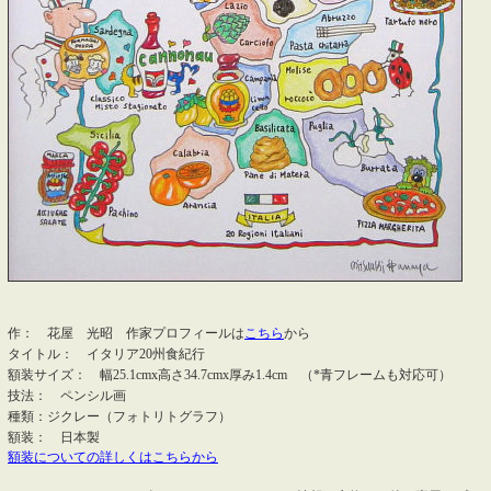
作： 花屋 光昭 作家プロフィールは
こちら
から
タイトル： イタリア20州食紀行
額装サイズ： 幅25.1cmx高さ34.7cmx厚み1.4cm （*青フレームも対応可）
技法： ペンシル画
種類：ジクレー（フォトリトグラフ）
額装： 日本製
額装についての詳しくはこちらから