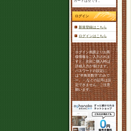
カートは空です。
ログイン
新規登録はこちら
ログインはこちら
ログイン画面よりお客
様情報をご入力されま
すと、次回ご購入時は
詳細入力が省けます。
パスワードの設定に
は"半角英数字”のみで
ー。・,などの記号は設
定できません。ご注意
願います。