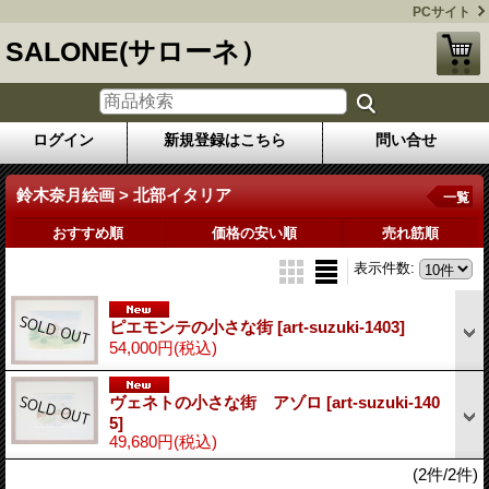
PCサイト
SALONE(サローネ）
ログイン
新規登録はこちら
問い合せ
鈴木奈月絵画 > 北部イタリア
一覧
おすすめ順
価格の安い順
売れ筋順
表示件数
:
ピエモンテの小さな街
[art-suzuki-1403]
54,000円
(税込)
ヴェネトの小さな街 アゾロ
[art-suzuki-140
5]
49,680円
(税込)
(2件/2件)