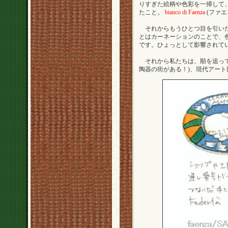
りすぎた絵柄や色彩を一掃して
たこと。
bianco di Faenza
(ファ
それからもうひとつ目を引いた
とはカーネーションのことで、
です。ひょっとして影響されて
それから私たちは、順を追って
陶器の街がある！)、現代アー