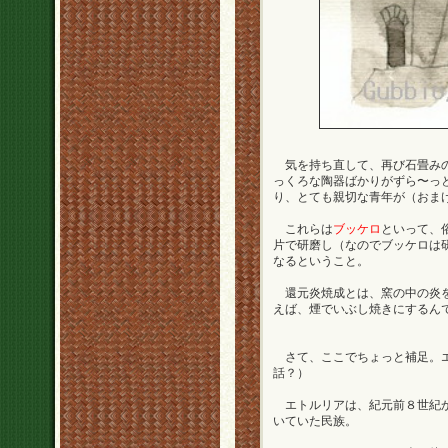
気を持ち直して、再び石畳みの
っくろな陶器ばかりがずら〜っ
り、とても親切な青年が（おま
これらは
ブッケロ
といって、
片で研磨し（なのでブッケロは
なるということ。
還元炎焼成とは、窯の中の炎を
えば、煙でいぶし焼きにするん
さて、ここでちょっと補足。エ
話？）
エトルリアは、紀元前８世紀か
いていた民族。