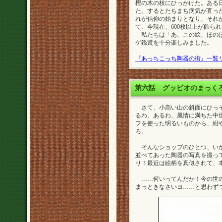
樫の木の枝にひっかけた。ある
た。するとたちまち病気が直っ
れが信仰の始まりとなり、それ
て、今現在、600枚以上が飾ら
私たちは「あ、この絵、ほのぼ
ゲ鑑賞を十分楽しみました。
『あっちこっち陶器の街』一覧
第六話
グッビオのまっく
さて、小高い山の斜面にひっそ
るわ、あるわ、風情に満ちた中
フを使った明るいものから、紺
ろ。
そんなショップのひとつ、いか
並べてあった陶器の写真を撮っ
り！最近は絵柄を真似されて、
……何いってんだか！今の世の
まっときなさいヨ……と思わず