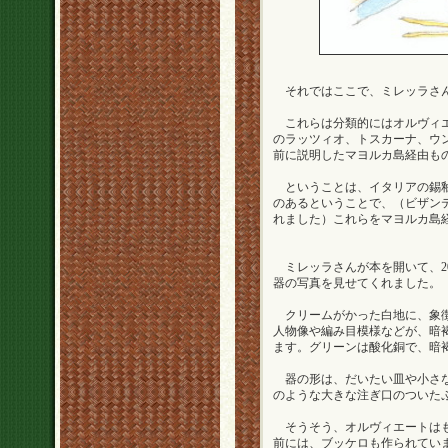
それではここで、ミレッラさん
これらは分類的にはオルヴィエ
のラッツィオ、トスカーナ、ウ
前に説明したマヨルカ島経由も
ということは、イタリアの錫釉
のあるということで、（ビザン
れました）これらをマヨルカ島
ミレッラさんが本を開いて、2
器の写真を見せてくれました。
クリームがかった白地に、象徴
人物像や編み目模様などが、暗
ます。グリーンは酸化銅で、暗
器の形は、だいたい皿や小さな
のような大きな注ぎ口のついた
そうそう、オルヴィエートはも
前には、ブッケロも作られてい