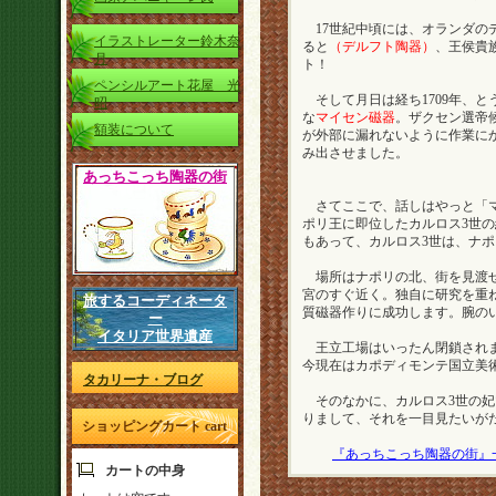
17世紀中頃には、オランダの
イラストレーター鈴木奈
ると
（デルフト陶器）
、王侯貴
月
ト！
ペンシルアート花屋 光
そして月日は経ち1709年、
昭
な
マイセン磁器
。ザクセン選帝候
額装について
が外部に漏れないように作業に
み出させました。
あっちこっち陶器の街
さてここで、話しはやっと「マヨ
ポリ王に即位したカルロス3世の
もあって、カルロス3世は、ナ
場所はナポリの北、街を見渡せ
宮のすぐ近く。独自に研究を重
旅するコーディネータ
質磁器作りに成功します。腕の
ー
イタリア世界遺産
王立工場はいったん閉鎖されます
今現在はカポディモンテ国立美
タカリーナ・ブログ
そのなかに、カルロス3世の妃
りまして、それを一目見たいが
ショッピングカート cart
『あっちこっち陶器の街』
カートの中身