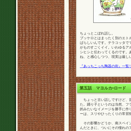
ちょっとこぼれ話し。
ブッケロとはまったく別のエト
ばらしいんです。テラコッタで
がものすごくイイ。いわゆるア
シヒシと伝わってくるのです。
ね、と感心しつつ、現実は厳し
『あっちこっち陶器の街』一覧
第五話
マヨルカ•ロード
ちょっと古い話しですけど、昔
た。踊り子というのは当然、フ
的みたいなイメージを勝手に作
ーは、スリやひったくりの常習
その影響かどうか、南スペイン
んだときに、ついにその憧れの