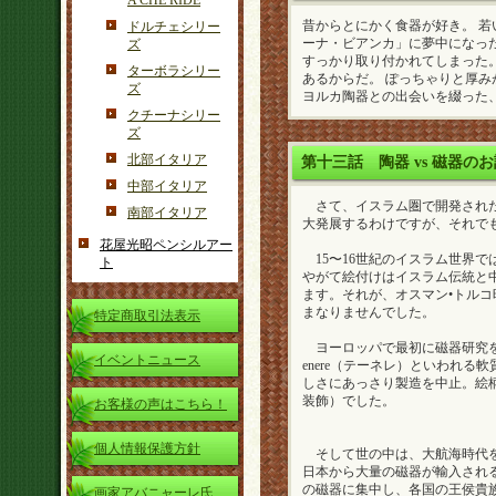
A CHE RIDE
昔からとにかく食器が好き。 
ドルチェシリー
ーナ・ビアンカ」に夢中になっ
ズ
すっかり取り付かれてしまった
ターボラシリー
あるからだ。 ぽっちゃりと厚み
ズ
ヨルカ陶器との出会いを綴った
クチーナシリー
ズ
北部イタリア
第十三話
陶器 vs 磁器の
中部イタリア
さて、イスラム圏で開発された
南部イタリア
大発展するわけですが、それで
花屋光昭ペンシルアー
15〜16世紀のイスラム世界で
ト
やがて絵付けはイスラム伝統と
ます。それが、オスマン•トルコ
まなりませんでした。
特定商取引法表示
ヨーロッパで最初に磁器研究を
イベントニュース
enere（テーネレ）といわれ
しさにあっさり製造を中止。絵
装飾）でした。
お客様の声はこちら！
個人情報保護方針
そして世の中は、大航海時代を
日本から大量の磁器が輸入され
の磁器に集中し、各国の王侯貴
画家アバニャーレ氏