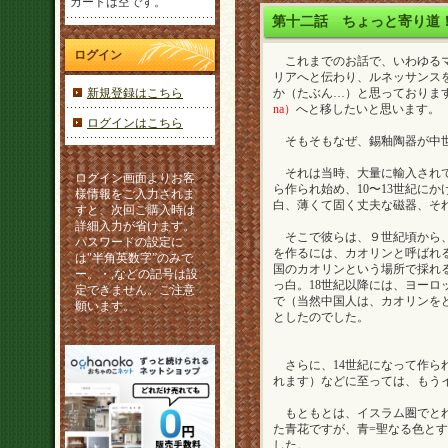
カートは空です。
第十二話
ちょっと寄り道！
ログイン
これまでのお話で、いわゆるマ
リアへと伝わり、ルネッサンス
新規登録はこちら
か（たぶん…）と思っておりま
na）
へと移したいと思います。
ログインはこちら
そもそもなぜ、錫釉陶器が中世
それは当時、大量に輸入されて
ログイン画面よりお客
ら作られ始め、10〜13世紀に
様情報をご入力されま
白、薄くて固く丈夫な磁器、そ
すと、次回ご購入時は
詳細入力が省けます。
そこで彼らは、９世紀頃から、
パスワードの設定に
を作るには、カオリンと呼ばれ
は"半角英数字”のみで
国のカオリンという場所で採れ
ー。・,などの記号は設
っ白。18世紀以降には、ヨー
定できません。ご注意
で（当然中国人は、カオリンを
願います。
としたのでした。
さらに、14世紀になって作ら
れます）などに至っては、もう
もともとは、イスラム圏でとれ
た青花ですが、青=聖なる色と
した。