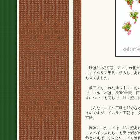
時は8世紀初頭、アフリカ北岸
ってイベリア半島に侵入し、あ
ち立てました。
前回でもふれた通り中世におい
で、コルドバは、後300年間、
器についても同じで、11世紀
そんなコルドバ王朝も残念なが
うのですが、イスラム王朝は、グ
宮殿。
陶器にいたっては、13世紀あ
てスペイン人たちにも受け継が
飾といえば、なんといっても幾