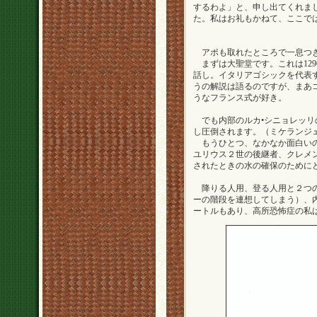
するわよ」と、申し出てくれま
た。私はお礼もかねて、ここで
アポも取れたところで一息つき
まずは大聖堂です。これは129
話し。イタリアゴシックを代表
うの解説は語るのですが、まあ
うなフランス式が好き。
でも内部のルカ•シニョレッリの
し圧倒されます。（ミケランジ
もうひとつ、なかなか面白いの
ユリウス２世の後継者、クレメン
されたときの水の確保のために
降りる人用、登る人用と２つの
ーの階段を連想してしまう）、
ートルもあり、高所恐怖症の私