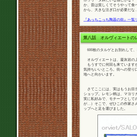
ボッリータみたいな感じかな？
か、昔は貧しくてそうやって食
から、大きな注ぎ口が必要だな
『あっちこっち陶器の街』一覧
第八話
オルヴィエートの
600枚のタルゲとお別れして
オルヴィエートは、凝灰岩の上
もうすでに何回も来ていますが
気持ちいいところ。街への登り
地へと向かいます。
さてここには、実はもうお目当
ショップ。レモン柄は、マヨリ
実に私好みで、モチーフとして
が…）そこで、ぜひこの作家さ
ップへと足を運びました。