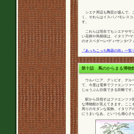
シエナ周辺も陶芸が盛んで、こ
く、それらはイスパノ•モレスコ
す。
これらは現在でもシエナやサン
い花柄や蔦模様は、イタリア•
のオスペダーレ•ディ•サンタ•
『あっちこっち陶器の街』一覧
第十話
蔦のからまる博物
ウルバニア、グッビオ、デルー
て、今度は電車でファエンツァ
じゅうぶん往復できる距離です
駅から目指すはファエンツァ国
な博物館が見えてきます。ここ
周りのモダンな装飾。イタリア
にうまいなあ、といつも感心さ