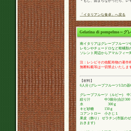
＊もし、固まらなかったら、レ
「イタリアンな食卓」へ戻る
Gelatina di pompel
南イタリアはグレープフルーツ
レモンやチェードロなど柑橘類
ソレント周辺からアマルフィー
注：レシピその他配布物の著作権は
無断転載等は一切禁止いたしま
【材料】
6人分 (グレープフルーツ1/2の
グレープフルーツ（ルビー) 中3
絞り汁 中3個分(合計300
水 300ｇ
キビ砂糖 150ｇ
コアントロー 小さじ１
果皮（飾り） ゼラチン(市販のゼ
おきます)