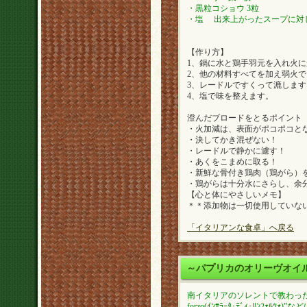
・黒粒コショウ 3粒
・塩 出来上がったスープに対し
【作り方】
1、鍋に水と鶏手羽元を入れ火
2、他の材料すべてを加え弱火
3、レードルですくって漉します
4、塩で味を整えます。
澄んだブロードをとるポイント
・火加減は、表面がポコポコと
・決してかき混ぜない！
・レードルで静かに濾す！
・あくをこまめに取る！
・新鮮な骨付き鶏肉（鶏がら）
・鶏がらは十分水にさらし、余
【心と体にやさしいメモ】
＊＊添加物は一切使用していな
「イタリアンな食卓」へ戻る
～パプリカのオリーヴオイ
南イタリアのソレントで教わったパプ
forzo(ｲﾝｻﾗｰﾀ･ﾃﾞｨ･ﾘﾝﾌｫ