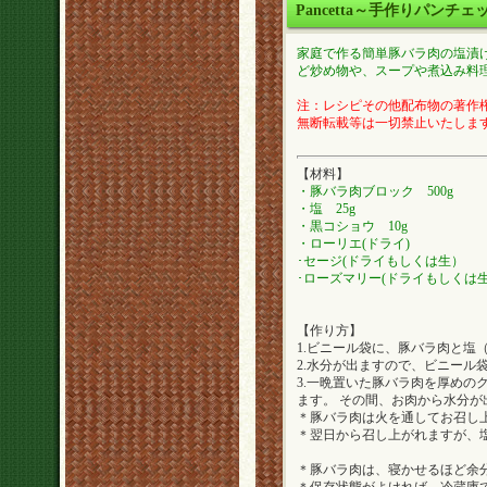
Pancetta～手作りパンチェ
家庭で作る簡単豚バラ肉の塩漬
ど炒め物や、スープや煮込み料
注：レシピその他配布物の著作権は
無断転載等は一切禁止いたしま
【材料】
・豚バラ肉ブロック 500g
・塩 25g
・黒コショウ 10g
・ローリエ(ドライ)
･セージ(ドライもしくは生）
･ローズマリー(ドライもしくは
【作り方】
1.ビニール袋に、豚バラ肉と
2.水分が出ますので、ビニール
3.一晩置いた豚バラ肉を厚め
ます。 その間、お肉から水分
＊豚バラ肉は火を通してお召し
＊翌日から召し上がれますが、
＊豚バラ肉は、寝かせるほど余