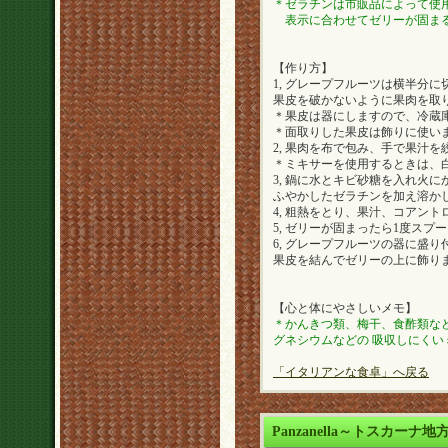
＊ゼラチンは市販品によって使
表示に合わせてゼリーが固まる
【作り方】
1, グレープフルーツは横半分
果皮を破かないように果肉を取
＊果皮は器にしますので、冷蔵
＊面取りした果皮は飾りに使い
2, 果肉を布で包み、手で果汁
＊ミキサーを使用するときは、
3, 鍋に水とキビ砂糖を入れ火
ふやかしたゼラチンを加え溶か
4, 粗熱をとり、果汁、コアン
5, ゼリーが固まったら1度ス
6, グレープフルーツの器に盛
果皮を結んでゼリーの上に飾り
【心と体にやさしいメモ】
＊かんきつ類、梅干、食酢類など
グネシウムなどの 吸収しにくい
「イタリアンな食卓」へ戻る
Panzanella～トスカー