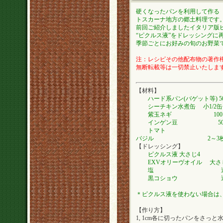
硬くなったパンを利用して作る
トスカーナ地方の郷土料理です
前回ご紹介しましたイタリア版
“ピクルス液”をドレッシングに
季節ごとにお好みの旬のお野菜
注：レシピその他配布物の著作権は
無断転載等は一切禁止いたしま
【材料】
ハード系パン(バゲット等) 50
シーチキン水煮缶 小1/2缶
紫玉ネギ 100
インゲン豆 50
トマト 中1個（
バジル 2～3
【ドレッシング】
ピクルス液 大さじ4
EXVオリーヴオイル 大さ
塩 適
黒コショウ 適
＊ピクルス液を使わない場合は、
【作り方】
1, 1cm各に切ったパンをさっ