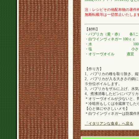
注：レシピその他配布物の著作権は
無断転載等は一切禁止いたしま
【材料】
・パプリカ（黄・赤） 各1こ
・白ワインヴィネガー 100ｃｃ
・水 100ｃ
・塩 小さじ
・オリーヴオイル 適宜
【作り方】
1、パプリカの種を取り除き、
2、パプリカが入る大きさの鍋
５分位ボイルします。
3、パプリカをザルに上げ、水
4、煮沸消毒したビンにパプリカ
＊オリーヴオイルが少ないと、
＊冷暗所もしくは冷蔵庫でしたら
【心と体にやさしいメモ】
＊白ワインヴィネガーは防腐作
「イタリアンな食卓」へ戻る