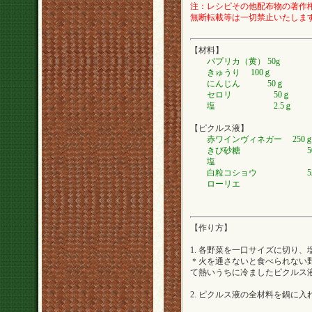
注：レシピその他配布物の著作権は
無断転載等は一切禁止いたしま
【材料】
パプリカ（黄） 50g
きゅうり 100ｇ
にんじん 50ｇ
セロリ 50ｇ
塩 2.5ｇ
【ピクルス液】
赤ワインヴィネガー 250
きび砂糖 50
塩 15
白粒コショウ 5
ローリエ 1
【作り方】
1. 各野菜を一口サイズに切り
＊火を通さないと食べられない野
て熱いうちに冷ましたピクルス
2. ピクルス液の全材料を鍋に