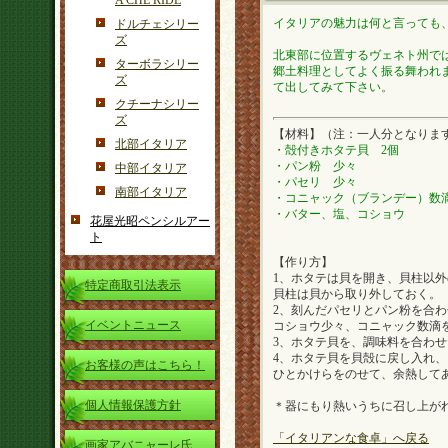
A CHE RIDE
イタリアの魅力は何と言っても
ドルチェシリー
ズ
北東部に位置するヴェネト州で
ターボラシリー
郷土料理としてよく振る舞われ
ズ
て出してみて下さい。
クチーナシリー
ズ
【材料】（注：一人分となりま
北部イタリア
・殻付きホタテ貝 2個
・パン粉 少々
中部イタリア
・パセリ 少々
南部イタリア
・コニャック（ブランデー）数
・バター、塩、コショウ
花屋光昭ペンシルアー
ト
【作り方】
1、ホタテは貝を開き、貝柱以
特定商取引法表示
貝柱は貝から取り外しておく。
2、刻んだパセリとパン粉を合
イベントニュース
コショウ少々、コニャック数滴
3、ホタテ貝を、調味料を合わ
4、ホタテ貝を貝殻に戻し入れ
お客様の声はこちら！
ひとかけらをのせて、余熱してあ
個人情報保護方針
＊器にもり熱いうちに召し上が
「イタリアンな食卓」へ戻る
画家アバニャーレ氏