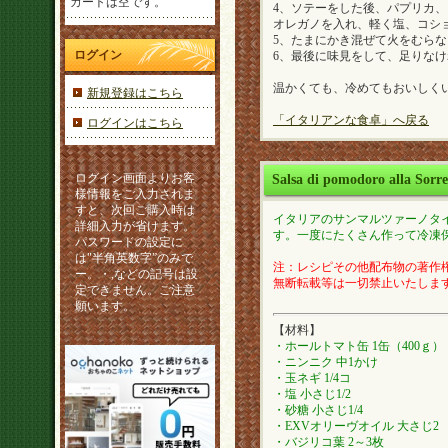
カートは空です。
4、ソテーをした後、パプリカ
オレガノを入れ、軽く塩、コショ
5、たまにかき混ぜて火をむらな
ログイン
6、最後に味見をして、足りな
温かくても、冷めてもおいしく
新規登録はこちら
「イタリアンな食卓」へ戻る
ログインはこちら
ログイン画面よりお客
Salsa di pomodoro al
様情報をご入力されま
すと、次回ご購入時は
イタリアのサンマルツァーノタ
詳細入力が省けます。
す。一度にたくさん作って冷凍
パスワードの設定に
は"半角英数字”のみで
注：レシピその他配布物の著作権は
ー。・,などの記号は設
無断転載等は一切禁止いたしま
定できません。ご注意
願います。
【材料】
・ホールトマト缶 1缶（400ｇ）
・ニンニク 中1かけ
・玉ネギ 1/4コ
・塩 小さじ1/2
・砂糖 小さじ1/4
・EXVオリーヴオイル 大さじ2
・バジリコ葉 2～3枚