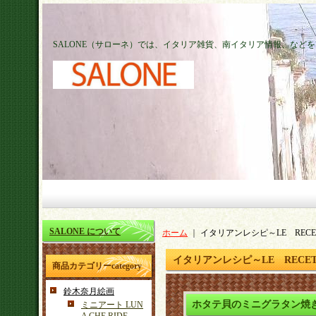
SALONE（サローネ）では、イタリア雑貨、南イタリア情報、など
SALONE について
ホーム
｜
イタリアンレシピ～LE RECE
イタリアンレシピ～LE RECET
商品カテゴリーcategory
鈴木奈月絵画
ホタテ貝のミニグラタン焼
ミニアート LUN