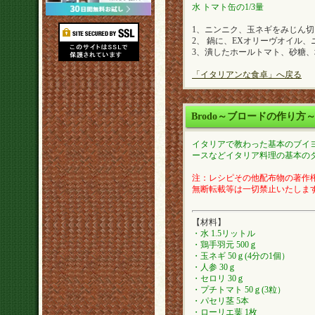
水 トマト缶の1/3量
1、ニンニク、玉ネギをみじん
2、 鍋に、EXオリーヴオイル
3、潰したホールトマト、砂糖
「イタリアンな食卓」へ戻る
Brodo～ブロードの作り方
イタリアで教わった基本のブイ
ースなどイタリア料理の基本の
注：レシピその他配布物の著作権は
無断転載等は一切禁止いたしま
【材料】
・水 1.5リットル
・鶏手羽元 500ｇ
・玉ネギ 50ｇ(4分の1個）
・人参 30ｇ
・セロリ 30ｇ
・プチトマト 50ｇ(3粒）
・パセリ茎 5本
・ローリエ葉 1枚