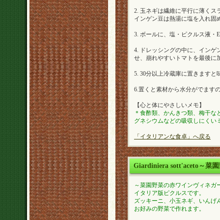
2. 玉ネギは繊維に平行に薄く
インゲン豆は熱湯に塩を入れ固め
3. ボールに、塩・ピクルス液
4. ドレッシングの中に、イン
せ、崩れやすいトマトを最後に
5. 30分以上冷蔵庫に置きます
6.置くと素材から水分がでます
【心と体にやさしいメモ】
＊食酢類、かんきつ類、梅干な
グネシウムなどの吸収しにくい
「イタリアンな食卓」へ戻る
Giardiniera sott'a
～菜園野菜の赤ワインヴィネガ
イタリア版ピクルスです。
ズッキーニ、小玉ネギ、いんげ
お好みの野菜で作れます。