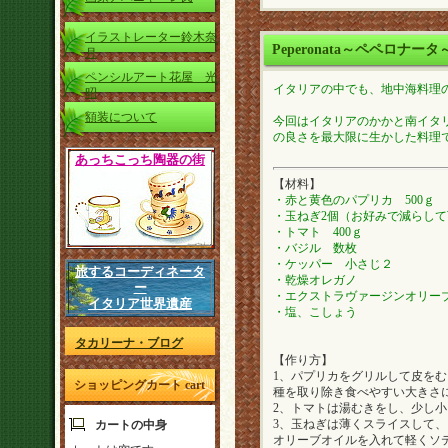
イラストレーター鈴木奈
Peperonata～ペペロナータ
月
ペンシルアート花屋 光
イタリアの中でも、地中海料理
昭
額装について
今回はイタリアのかかと南イタ
の良さを最大限に生かした料理
あっちこっち陶器の街
【材料】
・赤と黄色のパプリカ 500ｇ
・玉ねぎ2個（お好みで減らし
・トマト 400ｇ
・バジル 数枚
・ケッパー 小さじ２
旅するコーディネータ
・乾燥オレガノ
ー
・エクストラヴァージンオリー
イタリア世界遺産
・塩、こしょう
タカリーナ・ブログ
【作り方】
1、パプリカをグリルして皮を
ショッピングカート cart
種を取り除き食べやすい大きさ
2、トマトは湯むきをし、少し
3、玉ねぎは薄くスライスして
カートの中身
オリーブオイルを入れて軽くソ