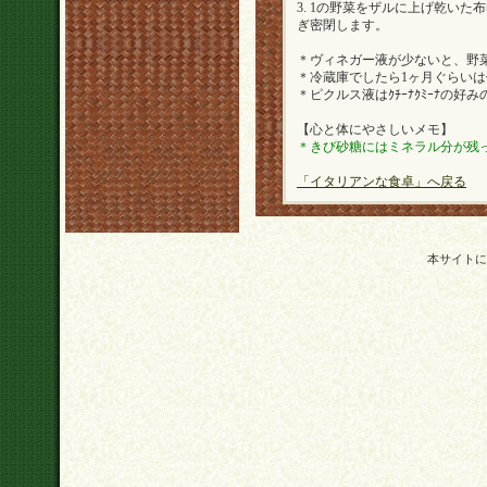
3. 1の野菜をザルに上げ乾い
ぎ密閉します。
＊ヴィネガー液が少ないと、野
＊冷蔵庫でしたら1ヶ月ぐらい
＊ピクルス液はｸﾁｰﾅｸﾐｰﾅ
【心と体にやさしいメモ】
＊きび砂糖にはミネラル分が残
「イタリアンな食卓」へ戻る
本サイトに