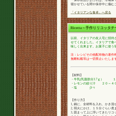
＊保存状態がよければ、冷蔵庫
寝かせている間や保存中に傷む
「イタリアンな食卓」へ戻る
Ricotta～手作りリコッタ
以前、イタリアの友人宅に招待
せてくれました。イタリアで食
味しく出来ます。お菓子に使う
注：レシピその他配布物の著作権は
無断転載等は一切禁止いたしま
【材料】
・牛乳(乳脂肪分3.7ｇ） 
・レモンの絞り汁 ２０～４０
・塩 少々
【作り方】
1, 鍋に、全材料を入れ、かき混
2, 弱火にかけ、１５分ぐらい煮
3, 固まって上に浮いてきたリ